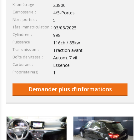
Kilométrage
23800
Carrosserie
4/5-Portes
Nbre portes
5
1ère immatriculation
03/03/2025
Cylindrée
998
Puissance
116ch / 85kw
Transmission
Traction avant
Boîte de vitesse
Autom. 7 vit.
Carburant
Essence
Propriétaire(s)
1
Demander plus d'informations