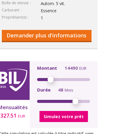
Boîte de vitesse
Autom. 5 vit.
Carburant
Essence
Propriétaire(s)
1
Demander plus d'informations
Montant
14490
EUR
Durée
48
Mois
Mensualités
327.51
EUR
Simulez votre prêt
Cette simulation est calculée à titre indicatif, sans