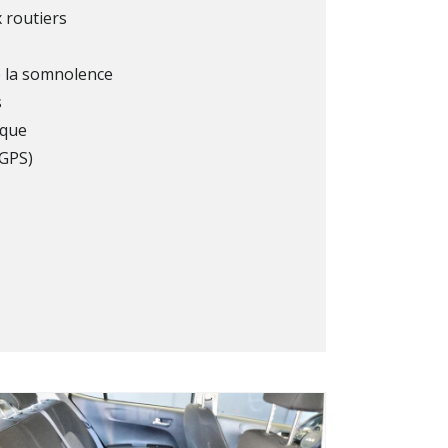
 routiers
e la somnolence
s
ique
(GPS)