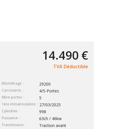
14.490 €
TVA Déductible
Kilométrage
29200
Carrosserie
4/5-Portes
Nbre portes
5
1ère immatriculation
27/03/2025
Cylindrée
998
Puissance
63ch / 46kw
Transmission
Traction avant